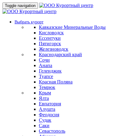
Toggle navigation
Выбрать курорт
Кавказские Минеральные Воды
Кисловодск
Ессентуки
Пятигорск
Железноводск
Краснодарский край
Сочи
Анапа
Геленджик
Туапсе
Красная Поляна
Темрюк
Крым
Ялта
Евпатория
Алушта
Феодосия
Судак
Саки
Севастополь