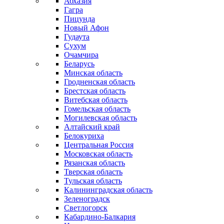
Абхазия
Гагра
Пицунда
Новый Афон
Гудаута
Сухум
Очамчира
Беларусь
Минская область
Гродненская область
Брестская область
Витебская область
Гомельская область
Могилевская область
Алтайский край
Белокуриха
Центральная Россия
Московская область
Рязанская область
Тверская область
Тульская область
Калининградская область
Зеленоградск
Светлогорск
Кабардино-Балкария