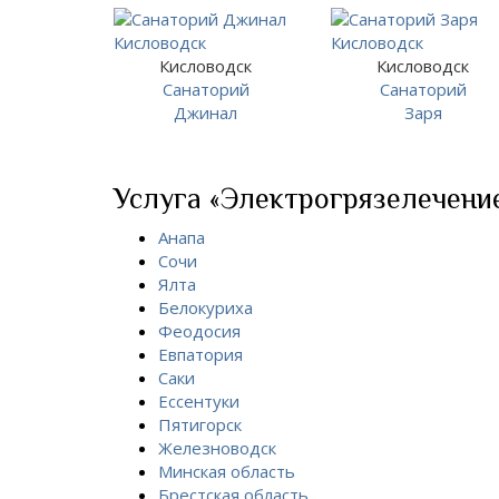
Кисловодск
Кисловодск
Санаторий
Санаторий
Джинал
Заря
Услуга «Электрогрязелечение
Анапа
Сочи
Ялта
Белокуриха
Феодосия
Евпатория
Саки
Ессентуки
Пятигорск
Железноводск
Минская область
Брестская область