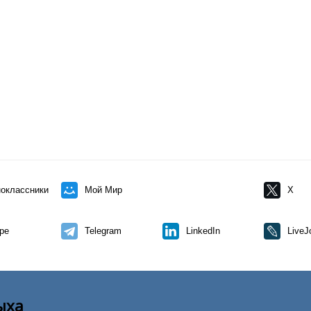
оклассники
Мой Мир
X
pe
Telegram
LinkedIn
LiveJ
ыха