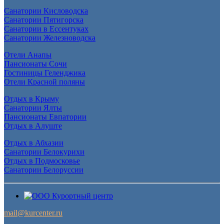
Санатории Кисловодска
Санатории Пятигорска
Санатории в Ессентуках
Санатории Железноводска
Отели Анапы
Пансионаты Сочи
Гостиницы Геленджика
Отели Красной поляны
Отдых в Крыму
Санатории Ялты
Пансионаты Евпатории
Отдых в Алуште
Отдых в Абхазии
Санатории Белокурихи
Отдых в Подмосковье
Санатории Белоруссии
mail@kurcenter.ru