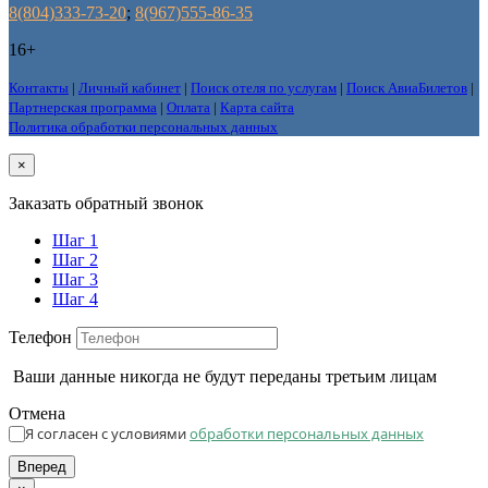
8(804)333-73-20
;
8(967)555-86-35
16+
Контакты
|
Личный кабинет
|
Поиск отеля по услугам
|
Поиск АвиаБилетов
|
Партнерская программа
|
Оплата
|
Карта сайта
Политика обработки персональных данных
×
Заказать обратный звонок
Шаг 1
Шаг 2
Шаг 3
Шаг 4
Телефон
Ваши данные никогда не будут переданы третьим лицам
Отмена
Я согласен с условиями
обработки персональных данных
Вперед