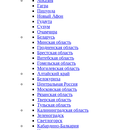
Абхазия
Гагра
Пицунда
Новый Афон
Гудаута
Сухум
Очамчира
Беларусь
Минская область
Гродненская область
Брестская область
Витебская область
Гомельская область
Могилевская область
Алтайский край
Белокуриха
Центральная Россия
Московская область
Рязанская область
Тверская область
Тульская область
Калининградская область
Зеленоградск
Светлогорск
Кабардино-Балкария