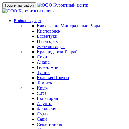
Toggle navigation
Выбрать курорт
Кавказские Минеральные Воды
Кисловодск
Ессентуки
Пятигорск
Железноводск
Краснодарский край
Сочи
Анапа
Геленджик
Туапсе
Красная Поляна
Темрюк
Крым
Ялта
Евпатория
Алушта
Феодосия
Судак
Саки
Севастополь