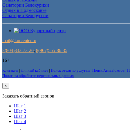
Санатории Белокурихи
Отдых в Подмосковье
Санатории Белоруссии
mail@kurcenter.ru
8(804)333-73-20
;
8(967)555-86-35
16+
Контакты
|
Личный кабинет
|
Поиск отеля по услугам
|
Поиск АвиаБилетов
|
П
Политика обработки персональных данных
×
Заказать обратный звонок
Шаг 1
Шаг 2
Шаг 3
Шаг 4