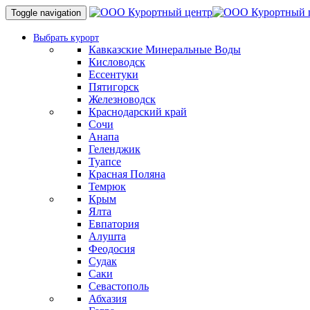
Toggle navigation
Выбрать курорт
Кавказские Минеральные Воды
Кисловодск
Ессентуки
Пятигорск
Железноводск
Краснодарский край
Сочи
Анапа
Геленджик
Туапсе
Красная Поляна
Темрюк
Крым
Ялта
Евпатория
Алушта
Феодосия
Судак
Саки
Севастополь
Абхазия