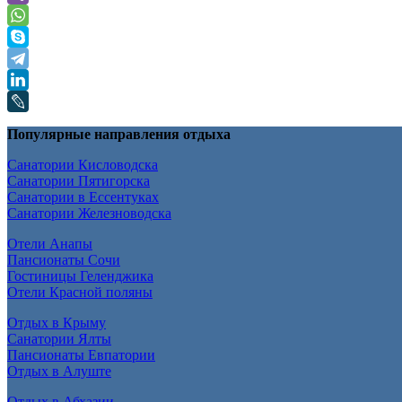
Популярные направления отдыха
Санатории Кисловодска
Санатории Пятигорска
Санатории в Ессентуках
Санатории Железноводска
Отели Анапы
Пансионаты Сочи
Гостиницы Геленджика
Отели Красной поляны
Отдых в Крыму
Санатории Ялты
Пансионаты Евпатории
Отдых в Алуште
Отдых в Абхазии