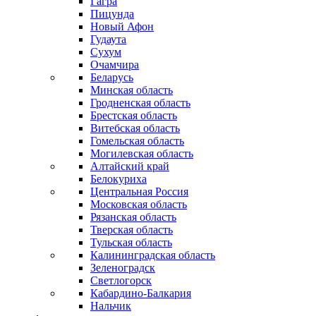
Гагра
Пицунда
Новый Афон
Гудаута
Сухум
Очамчира
Беларусь
Минская область
Гродненская область
Брестская область
Витебская область
Гомельская область
Могилевская область
Алтайский край
Белокуриха
Центральная Россия
Московская область
Рязанская область
Тверская область
Тульская область
Калининградская область
Зеленоградск
Светлогорск
Кабардино-Балкария
Нальчик