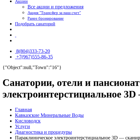
Акции
Все акции и предложения
Акция "Трансфер за наш счет"
Ранее бронирование
Подобрать санаторий
8(804)333-73-20
+7(967)555-86-35
{"Object":null,"Town":"16"}
Санатории, отели и пансиона
электроинтерстициальное 3D
Главная
Кавказские Минеральные Воды
Кисловодск
Услуги
Диагностика и процедуры
Параклиническое электроинтерстициальное 3D — скани