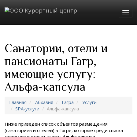
Togg
navig
Санатории, отели и
пансионаты Гагр,
имеющие услугу:
Альфа-капсула
Главная
Абхазия
Гагра
Услуги
SPA-услуги
Альфа-капсула
Ниже приведен список объектов размещения
(санаториев и отелей) в
Гагре, которые среди списка
своих услуг имеют услугу:
Альфа-капсула
.