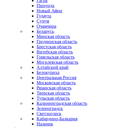
Гагра
Пицунда
Новый Афон
Гудаута
Сухум
Очамчира
Беларусь
Минская область
Гродненская область
Брестская область
Витебская область
Гомельская область
Могилевская область
Алтайский край
Белокуриха
Центральная Россия
Московская область
Рязанская область
Тверская область
Тульская область
Калининградская область
Зеленоградск
Светлогорск
Кабардино-Балкария
Нальчик