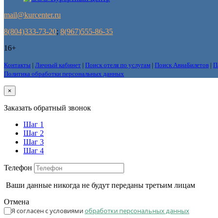
mail@kurcenter.ru
8(804)333-73-20
;
8(967)555-86-35
16+
Контакты
|
Личный кабинет
|
Поиск отеля по услугам
|
Поиск АвиаБилетов
|
П
Политика обработки персональных данных
×
Заказать обратный звонок
Шаг 1
Шаг 2
Шаг 3
Шаг 4
Телефон
Ваши данные никогда не будут переданы третьим лицам
Отмена
Я согласен с условиями
обработки персональных данных