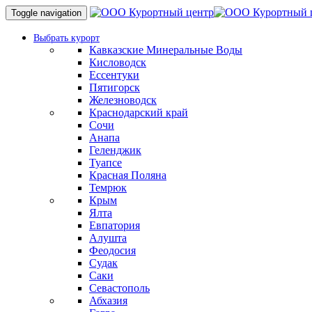
Toggle navigation
Выбрать курорт
Кавказские Минеральные Воды
Кисловодск
Ессентуки
Пятигорск
Железноводск
Краснодарский край
Сочи
Анапа
Геленджик
Туапсе
Красная Поляна
Темрюк
Крым
Ялта
Евпатория
Алушта
Феодосия
Судак
Саки
Севастополь
Абхазия