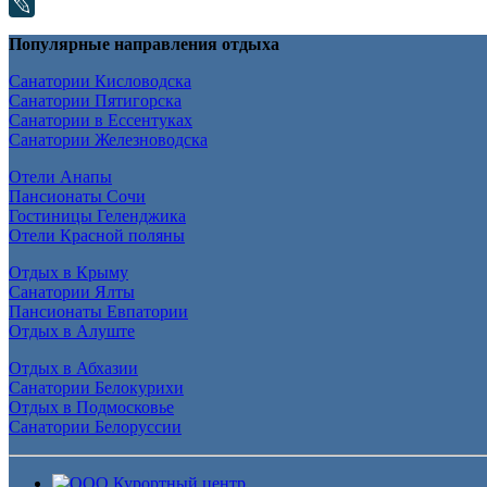
Популярные направления отдыха
Санатории Кисловодска
Санатории Пятигорска
Санатории в Ессентуках
Санатории Железноводска
Отели Анапы
Пансионаты Сочи
Гостиницы Геленджика
Отели Красной поляны
Отдых в Крыму
Санатории Ялты
Пансионаты Евпатории
Отдых в Алуште
Отдых в Абхазии
Санатории Белокурихи
Отдых в Подмосковье
Санатории Белоруссии