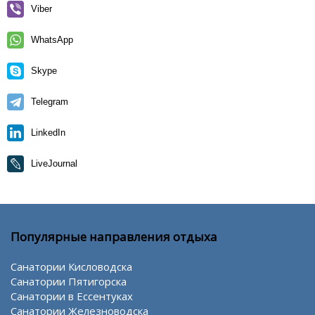
Viber
WhatsApp
Skype
Telegram
LinkedIn
LiveJournal
Популярные направления отдыха
Санатории Кисловодска
Санатории Пятигорска
Санатории в Ессентуках
Санатории Железноводска