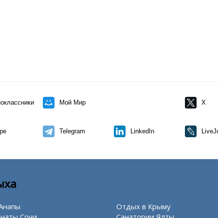
оклассники
Мой Мир
X
pe
Telegram
LinkedIn
LiveJ
ыха
Анапы
Отдых в Крыму
наты Сочи
Санатории Ялты