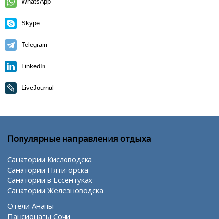
WhatsApp
Skype
Telegram
LinkedIn
LiveJournal
Популярные направления отдыха
Санатории Кисловодска
Санатории Пятигорска
Санатории в Ессентуках
Санатории Железноводска
Отели Анапы
Пансионаты Сочи