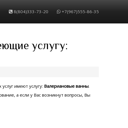
8(804)333-73-20
+7(967)555-86-35
еющие услугу:
 услуг имеют услугу:
Валериановые ванны
.
вание, а если у Вас возникнут вопросы, Вы