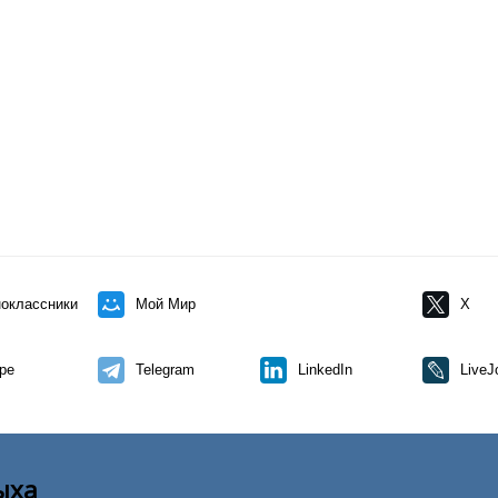
оклассники
Мой Мир
X
pe
Telegram
LinkedIn
LiveJ
ыха