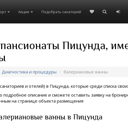
рорт
Акции
Подобрать санаторий
 пансионаты Пицунда, им
ы
Диагностика и процедуры
Валериановые ванны
санаториев и отелей) в
Пицунда, которые среди списка своих
о подробное описание и сможете оставить заявку на брониро
занным на странице объекта размещения
алериановые ванны в Пицунда