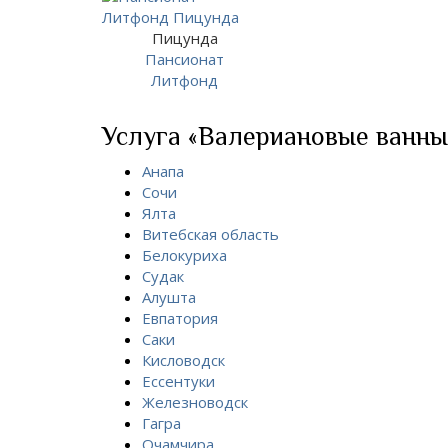
Пицунда
Пансионат
Литфонд
Услуга «Валериановые ванны»
Анапа
Сочи
Ялта
Витебская область
Белокуриха
Судак
Алушта
Евпатория
Саки
Кисловодск
Ессентуки
Железноводск
Гагра
Очамчира