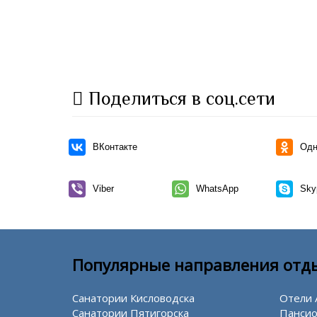
Поделиться в соц.сети
ВКонтакте
Одн
Viber
WhatsApp
Sky
Популярные направления отд
Санатории Кисловодска
Отели 
Санатории Пятигорска
Пансио