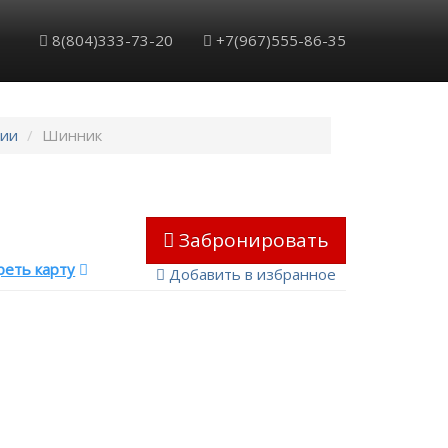
8(804)333-73-20
+7(967)555-86-35
рии
Шинник
Забронировать
еть карту
Добавить в избранное