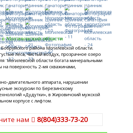
 в Могилевской области
 Бобруйского района Могилёвской области.
устые леса, чистый воздух, прозрачное озеро
емля Могилёвской области богата минеральными
 на поверхность 2-мя скважинами,
рно-двигательного аппарата, нарушении
усные экскурсии по Березинскому
ехнологий «Дудутки», в Жировичский мужской
ьном корпусе с лифтом.
ните нам
8(804)333-73-20