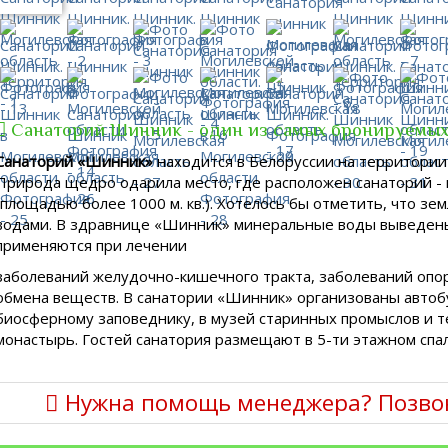
Санаторий Шинник - один из самых бронируемых
Санаторий «Шинник»
находится в Белоруссии на территории
Природа щедро одарила место, где расположен санаторий - г
(площадью более 1000 м. кв.). Хотелось бы отметить, что з
водами. В здравнице «Шинник» минеральные воды выведены
применяются при лечении
заболеваний желудочно-кишечного тракта, заболеваний опо
обмена веществ. В санатории «Шинник» организованы автоб
биосферному заповеднику, в музей старинных промыслов и т
монастырь. Гостей санатория размещают в 5-ти этажном спал
Нужна помощь менеджера? Позво