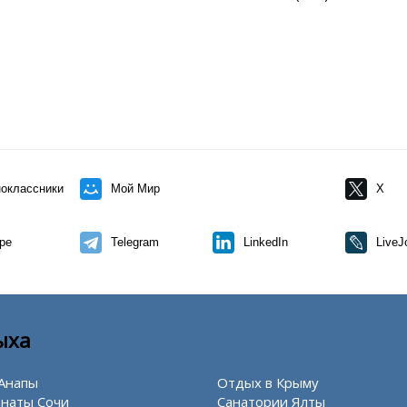
оклассники
Мой Мир
X
pe
Telegram
LinkedIn
LiveJ
ыха
Анапы
Отдых в Крыму
наты Сочи
Санатории Ялты