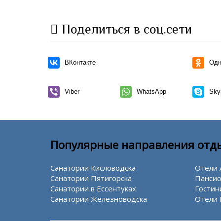
Поделиться в соц.сети
ВКонтакте
Одн
Viber
WhatsApp
Sky
Популярные направления отд
Санатории Кисловодска
Отели 
Санатории Пятигорска
Пансио
Санатории в Ессентуках
Гостин
Санатории Железноводска
Отели 