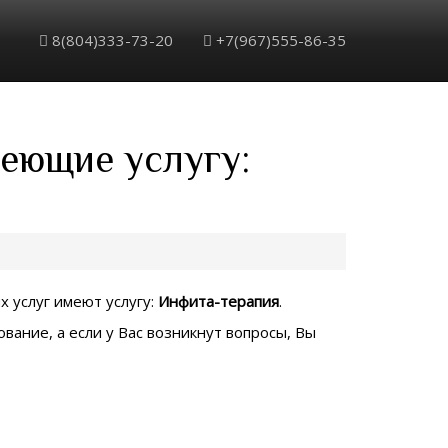
8(804)333-73-20
+7(967)555-86-35
меющие услугу:
х услуг имеют услугу:
Инфита-терапия
.
вание, а если у Вас возникнут вопросы, Вы