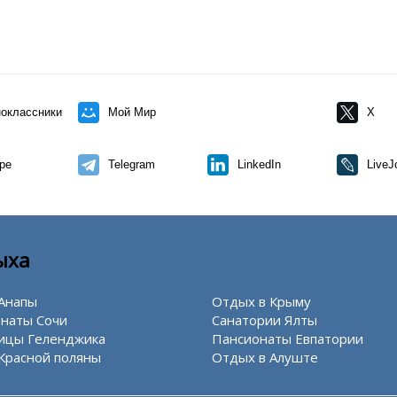
оклассники
Мой Мир
X
pe
Telegram
LinkedIn
LiveJ
ыха
Анапы
Отдых в Крыму
наты Сочи
Санатории Ялты
ицы Геленджика
Пансионаты Евпатории
Красной поляны
Отдых в Алуште