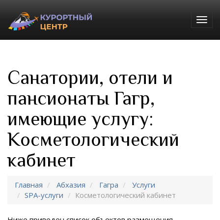
Togg
navig
Санатории, отели и
пансионаты Гагр,
имеющие услугу:
Косметологический
кабинет
Главная
Абхазия
Гагра
Услуги
SPA-услуги
Косметологический кабинет
Ниже приведен список объектов размещения