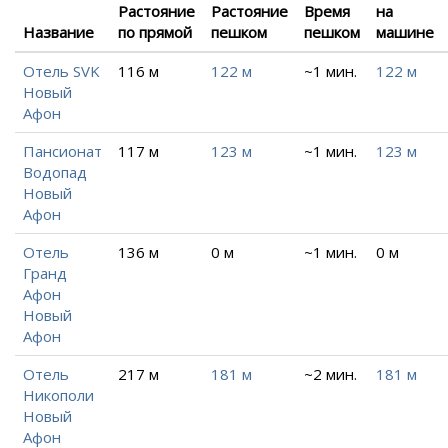
Растояние
Растояние
Время
на
Название
по прямой
пешком
пешком
машине
Отель SVK
116 м
122 м
~1 мин.
122 м
Новый
Афон
Пансионат
117 м
123 м
~1 мин.
123 м
Водопад
Новый
Афон
Отель
136 м
0 м
~1 мин.
0 м
Гранд
Афон
Новый
Афон
Отель
217 м
181 м
~2 мин.
181 м
Никополи
Новый
Афон