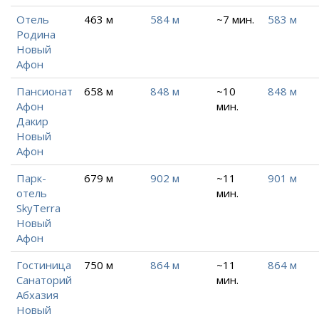
Отель
463 м
584 м
~7 мин.
583 м
Родина
Новый
Афон
Пансионат
658 м
848 м
~10
848 м
Афон
мин.
Дакир
Новый
Афон
Парк-
679 м
902 м
~11
901 м
отель
мин.
SkyTerra
Новый
Афон
Гостиница
750 м
864 м
~11
864 м
Санаторий
мин.
Абхазия
Новый