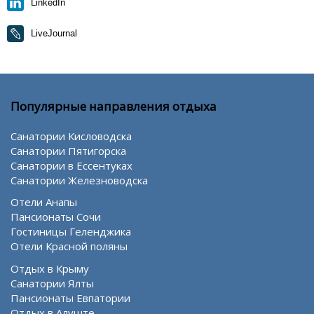
LinkedIn
LiveJournal
Популярные направления отдыха
Санатории Кисловодска
Санатории Пятигорска
Санатории в Ессентуках
Санатории Железноводска
Отели Анапы
Пансионаты Сочи
Гостиницы Геленджика
Отели Красной поляны
Отдых в Крыму
Санатории Ялты
Пансионаты Евпатории
Отдых в Алуште