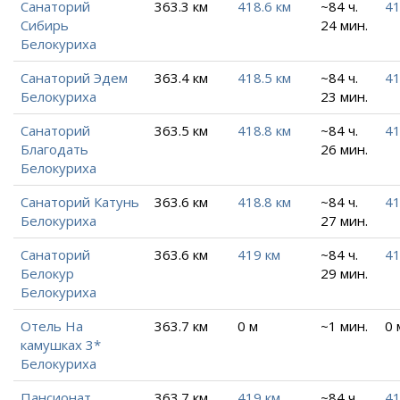
Санаторий
363.3 км
418.6 км
~84 ч.
41
Сибирь
24 мин.
Белокуриха
Санаторий Эдем
363.4 км
418.5 км
~84 ч.
41
Белокуриха
23 мин.
Санаторий
363.5 км
418.8 км
~84 ч.
41
Благодать
26 мин.
Белокуриха
Санаторий Катунь
363.6 км
418.8 км
~84 ч.
41
Белокуриха
27 мин.
Санаторий
363.6 км
419 км
~84 ч.
41
Белокур
29 мин.
Белокуриха
Отель На
363.7 км
0 м
~1 мин.
0 
камушках 3*
Белокуриха
Пансионат
363.7 км
419 км
~84 ч.
41