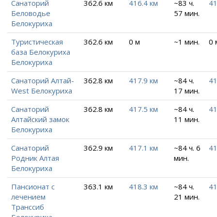
Санаторий
362.6 км
416.4 км
~83 ч.
41
Беловодье
57 мин.
Белокуриха
Туристическая
362.6 км
0 м
~1 мин.
0 
база Белокуриха
Белокуриха
Санаторий Алтай-
362.8 км
417.9 км
~84 ч.
41
West Белокуриха
17 мин.
Санаторий
362.8 км
417.5 км
~84 ч.
41
Алтайский замок
11 мин.
Белокуриха
Санаторий
362.9 км
417.1 км
~84 ч. 6
41
Родник Алтая
мин.
Белокуриха
Пансионат с
363.1 км
418.3 км
~84 ч.
41
лечением
21 мин.
Транссиб