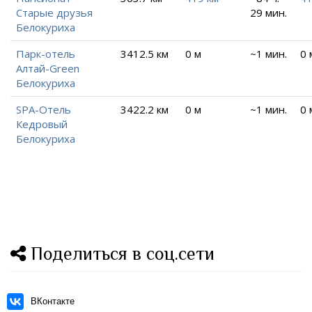
Старые друзья
29 мин.
Белокуриха
Парк-отель
3412.5 км
0 м
~1 мин.
0 
Алтай-Green
Белокуриха
SPA-Отель
3422.2 км
0 м
~1 мин.
0 
Кедровый
Белокуриха
Поделиться в соц.сети
ВКонтакте