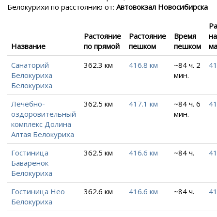
Белокурихи
по расстоянию от:
Автовокзал Новосибирска
Р
Растояние
Растояние
Время
на
Название
по прямой
пешком
пешком
м
Санаторий
362.3 км
416.8 км
~84 ч. 2
41
Белокуриха
мин.
Белокуриха
Лечебно-
362.5 км
417.1 км
~84 ч. 6
41
оздоровительный
мин.
комплекс Долина
Алтая Белокуриха
Гостиница
362.5 км
416.6 км
~84 ч.
41
Баваренок
Белокуриха
Гостиница Нео
362.6 км
416.6 км
~84 ч.
41
Белокуриха