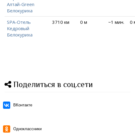
Алтай-Green
Белокуриха
SPA-Отель
3710 км
0 м
~1 мин.
0 
Кедровый
Белокуриха
Поделиться в соц.сети
ВКонтакте
Одноклассники