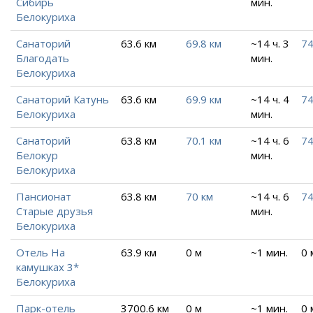
Сибирь
мин.
Белокуриха
Санаторий
63.6 км
69.8 км
~14 ч. 3
74
Благодать
мин.
Белокуриха
Санаторий Катунь
63.6 км
69.9 км
~14 ч. 4
74
Белокуриха
мин.
Санаторий
63.8 км
70.1 км
~14 ч. 6
74
Белокур
мин.
Белокуриха
Пансионат
63.8 км
70 км
~14 ч. 6
74
Старые друзья
мин.
Белокуриха
Отель На
63.9 км
0 м
~1 мин.
0 
камушках 3*
Белокуриха
Парк-отель
3700.6 км
0 м
~1 мин.
0 