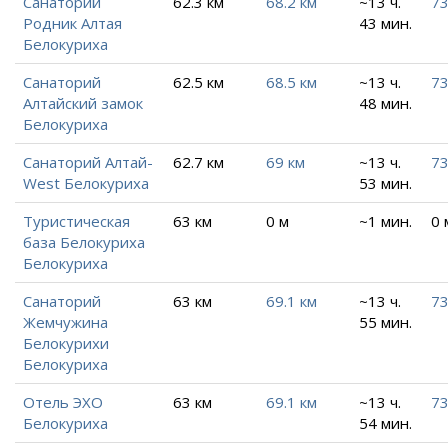
Санаторий
62.3 км
68.2 км
~13 ч.
73
Родник Алтая
43 мин.
Белокуриха
Санаторий
62.5 км
68.5 км
~13 ч.
73
Алтайский замок
48 мин.
Белокуриха
Санаторий Алтай-
62.7 км
69 км
~13 ч.
73
West Белокуриха
53 мин.
Туристическая
63 км
0 м
~1 мин.
0 
база Белокуриха
Белокуриха
Санаторий
63 км
69.1 км
~13 ч.
73
Жемчужина
55 мин.
Белокурихи
Белокуриха
Отель ЭХО
63 км
69.1 км
~13 ч.
73
Белокуриха
54 мин.