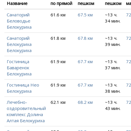
Название
по прямой
пешком
пешком
м
Санаторий
61.6 км
67.5 км
~13 ч.
72
Беловодье
34 мин.
Белокуриха
Санаторий
61.8 км
67.8 км
~13 ч.
72
Белокуриха
39 мин.
Белокуриха
Гостиница
61.9 км
67.7 км
~13 ч.
72
Баваренок
37 мин.
Белокуриха
Гостиница Нео
61.9 км
67.7 км
~13 ч.
72
Белокуриха
38 мин.
Лечебно-
62.1 км
68.2 км
~13 ч.
72
оздоровительный
43 мин.
комплекс Долина
Алтая Белокуриха