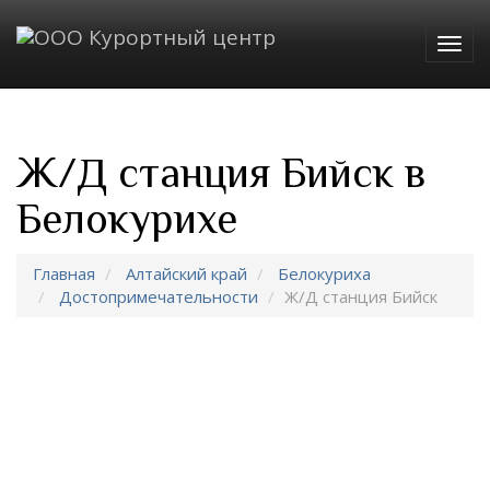
Togg
navig
Ж/Д станция Бийск в
Белокурихе
Главная
Алтайский край
Белокуриха
Достопримечательности
Ж/Д станция Бийск