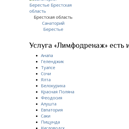
Брестская область
Санаторий
Берестье
Услуга «Лимфодренаж» есть и
Анапа
Геленджик
Туапсе
Сочи
Ялта
Белокуриха
Красная Поляна
Феодосия
Алушта
Евпатория
Саки
Пицунда
Кисловодск