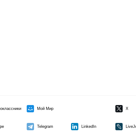
оклассники
Мой Мир
X
pe
Telegram
LinkedIn
LiveJ