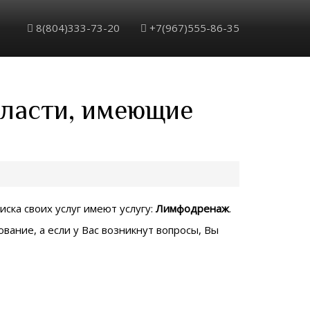
8(804)333-73-20
+7(967)555-86-35
бласти, имеющие
иска своих услуг имеют услугу:
Лимфодренаж
.
вание, а если у Вас возникнут вопросы, Вы