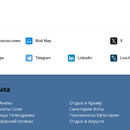
оклассники
Мой Мир
X
pe
Telegram
LinkedIn
LiveJ
ыха
Анапы
Отдых в Крыму
наты Сочи
Санатории Ялты
ицы Геленджика
Пансионаты Евпатории
Красной поляны
Отдых в Алуште