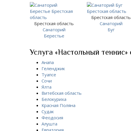
Брестская область
Брестская область
Санаторий
Санаторий
Буг
Берестье
Услуга «Настольный теннис» е
Анапа
Геленджик
Туапсе
Сочи
Ялта
Витебская область
Белокуриха
Красная Поляна
Судак
Феодосия
Алушта
Евпатория