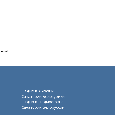
ournal
Отдых в Абхазии
Санатории Белокурихи
Отдых в Подмосковье
Санатории Белоруссии