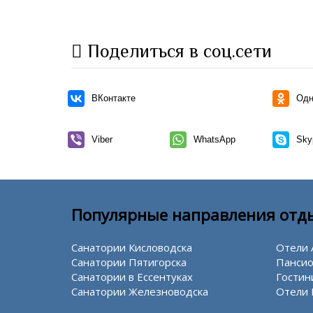
Поделиться в соц.сети
ВКонтакте
Одн
Viber
WhatsApp
Sky
Популярные направления отд
Санатории Кисловодска
Отели 
Санатории Пятигорска
Пансио
Санатории в Ессентуках
Гостин
Санатории Железноводска
Отели 