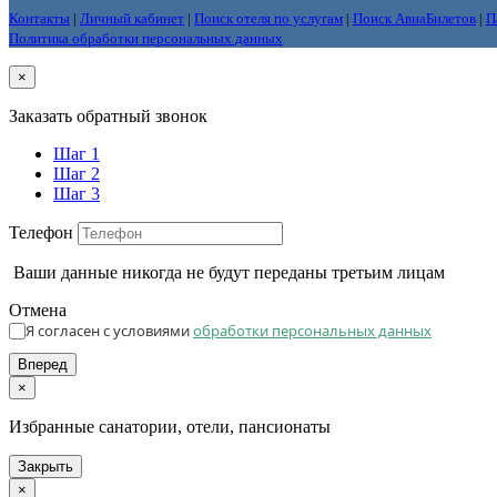
Контакты
|
Личный кабинет
|
Поиск отеля по услугам
|
Поиск АвиаБилетов
|
П
Политика обработки персональных данных
×
Заказать обратный звонок
Шаг 1
Шаг 2
Шаг 3
Телефон
Ваши данные никогда не будут переданы третьим лицам
Отмена
Я согласен с условиями
обработки персональных данных
Вперед
×
Избранные санатории, отели, пансионаты
Закрыть
×