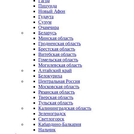
Гагра
Пицунда
Новый Афон
Гудаута
Сухум
Очамчира
Беларусь
Минская область
Гродненская область
Брестская область
Витебская область
Гомельская область
Могилевская область
Алтайский край
Белокуриха
Центральная Россия
Московская область
Рязанская область
Тверская область
Тульская область
Калининградская область
Зеленоградск
Светлогорск
Кабардино-Балкария
Нальчик