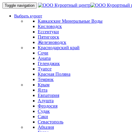
Toggle navigation
Выбрать курорт
Кавказские Минеральные Воды
Кисловодск
Ессентуки
Пятигорск
Железноводск
Краснодарский край
Сочи
Анапа
Геленджик
Туапсе
Красная Поляна
Темрюк
Крым
Ялта
Евпатория
Алушта
Феодосия
Судак
Саки
Севастополь
Абхазия