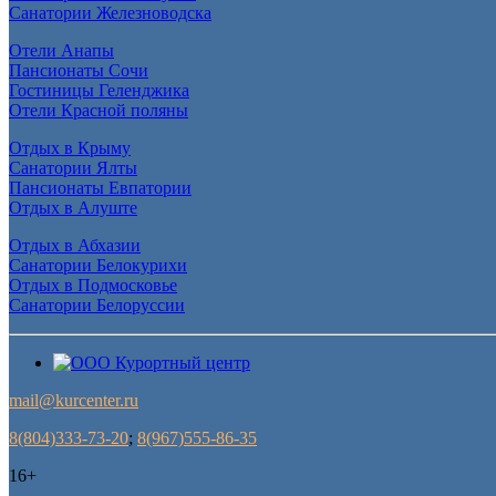
Санатории Железноводска
Отели Анапы
Пансионаты Сочи
Гостиницы Геленджика
Отели Красной поляны
Отдых в Крыму
Санатории Ялты
Пансионаты Евпатории
Отдых в Алуште
Отдых в Абхазии
Санатории Белокурихи
Отдых в Подмосковье
Санатории Белоруссии
mail@kurcenter.ru
8(804)333-73-20
;
8(967)555-86-35
16+