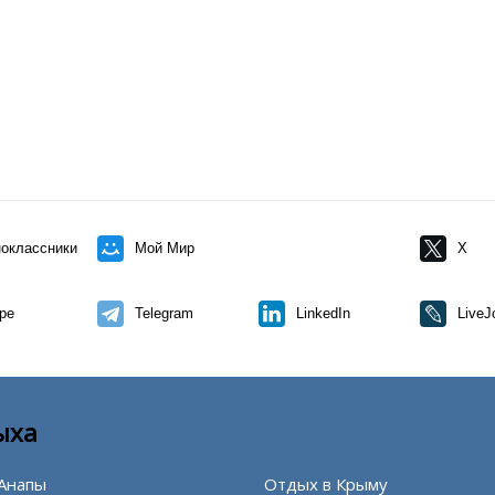
оклассники
Мой Мир
X
pe
Telegram
LinkedIn
LiveJ
ыха
Анапы
Отдых в Крыму