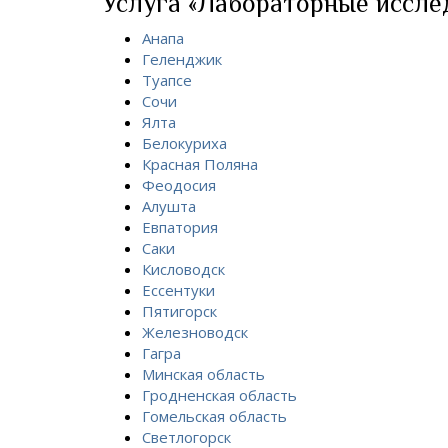
Услуга «Лабораторные исслед
Анапа
Геленджик
Туапсе
Сочи
Ялта
Белокуриха
Красная Поляна
Феодосия
Алушта
Евпатория
Саки
Кисловодск
Ессентуки
Пятигорск
Железноводск
Гагра
Минская область
Гродненская область
Гомельская область
Светлогорск