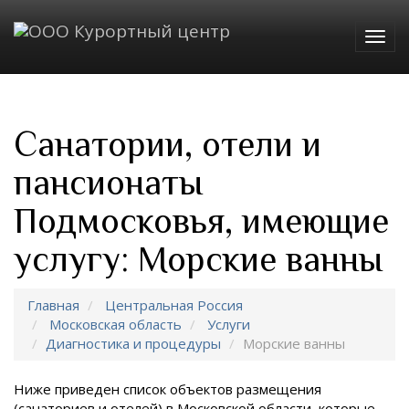
Togg
navig
Санатории, отели и
пансионаты
Подмосковья, имеющие
услугу: Морские ванны
Главная
Центральная Россия
Московская область
Услуги
Диагностика и процедуры
Морские ванны
Ниже приведен список объектов размещения
(санаториев и отелей) в
Московской области, которые