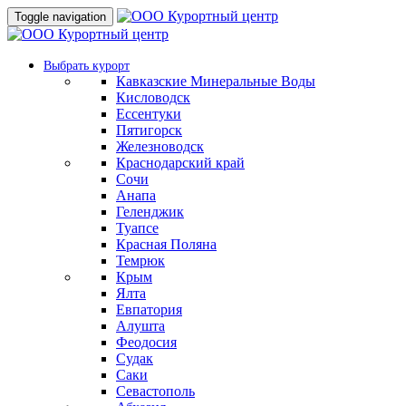
Toggle navigation
Выбрать курорт
Кавказские Минеральные Воды
Кисловодск
Ессентуки
Пятигорск
Железноводск
Краснодарский край
Сочи
Анапа
Геленджик
Туапсе
Красная Поляна
Темрюк
Крым
Ялта
Евпатория
Алушта
Феодосия
Судак
Саки
Севастополь