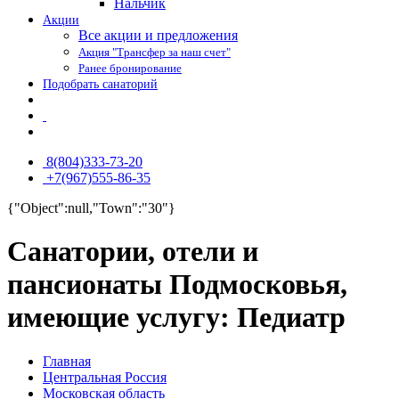
Нальчик
Акции
Все акции и предложения
Акция "Трансфер за наш счет"
Ранее бронирование
Подобрать санаторий
8(804)333-73-20
+7(967)555-86-35
{"Object":null,"Town":"30"}
Санатории, отели и
пансионаты Подмосковья,
имеющие услугу: Педиатр
Главная
Центральная Россия
Московская область