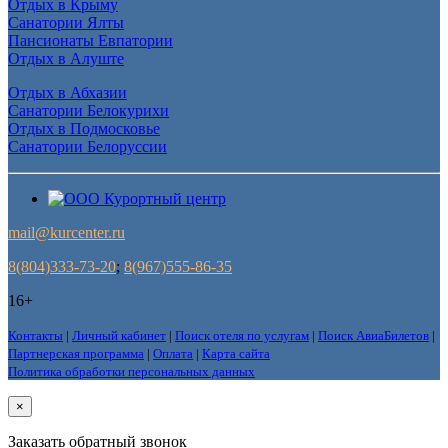
Отдых в Крыму
Санатории Ялты
Пансионаты Евпатории
Отдых в Алуште
Отдых в Абхазии
Санатории Белокурихи
Отдых в Подмосковье
Санатории Белоруссии
mail@kurcenter.ru
8(804)333-73-20
;
8(967)555-86-35
16+
Контакты
|
Личный кабинет
|
Поиск отеля по услугам
|
Поиск АвиаБилетов
|
Партнерская программа
|
Оплата
|
Карта сайта
Политика обработки персональных данных
×
Заказать обратный звонок