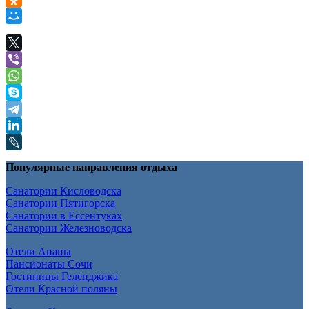
Популярные направления отдыха
Санатории Кисловодска
Санатории Пятигорска
Санатории в Ессентуках
Санатории Железноводска
Отели Анапы
Пансионаты Сочи
Гостиницы Геленджика
Отели Красной поляны