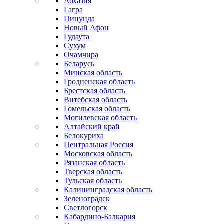
Абхазия
Гагра
Пицунда
Новый Афон
Гудаута
Сухум
Очамчира
Беларусь
Минская область
Гродненская область
Брестская область
Витебская область
Гомельская область
Могилевская область
Алтайский край
Белокуриха
Центральная Россия
Московская область
Рязанская область
Тверская область
Тульская область
Калининградская область
Зеленоградск
Светлогорск
Кабардино-Балкария