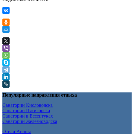
Популярные направления отдыха
Санатории Кисловодска
Санатории Пятигорска
Санатории в Ессентуках
Санатории Железноводска
Отели Анапы