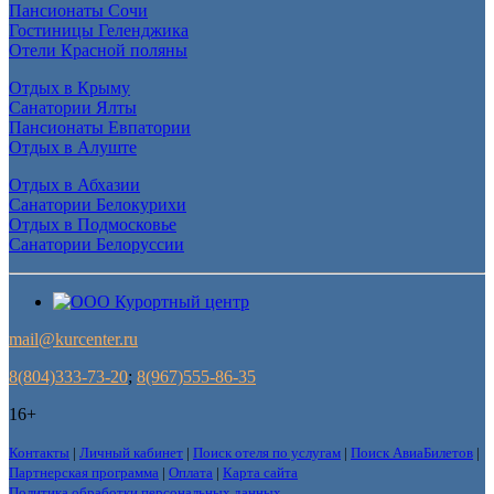
Пансионаты Сочи
Гостиницы Геленджика
Отели Красной поляны
Отдых в Крыму
Санатории Ялты
Пансионаты Евпатории
Отдых в Алуште
Отдых в Абхазии
Санатории Белокурихи
Отдых в Подмосковье
Санатории Белоруссии
mail@kurcenter.ru
8(804)333-73-20
;
8(967)555-86-35
16+
Контакты
|
Личный кабинет
|
Поиск отеля по услугам
|
Поиск АвиаБилетов
|
Партнерская программа
|
Оплата
|
Карта сайта
Политика обработки персональных данных