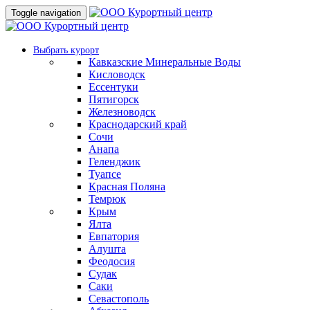
Toggle navigation
Выбрать курорт
Кавказские Минеральные Воды
Кисловодск
Ессентуки
Пятигорск
Железноводск
Краснодарский край
Сочи
Анапа
Геленджик
Туапсе
Красная Поляна
Темрюк
Крым
Ялта
Евпатория
Алушта
Феодосия
Судак
Саки
Севастополь