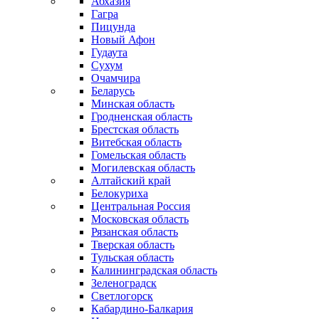
Абхазия
Гагра
Пицунда
Новый Афон
Гудаута
Сухум
Очамчира
Беларусь
Минская область
Гродненская область
Брестская область
Витебская область
Гомельская область
Могилевская область
Алтайский край
Белокуриха
Центральная Россия
Московская область
Рязанская область
Тверская область
Тульская область
Калининградская область
Зеленоградск
Светлогорск
Кабардино-Балкария