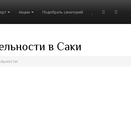
рорт
Акции
Подобрать санаторий
ельности в Саки
льности