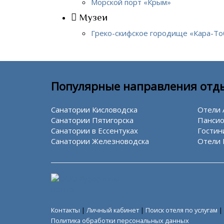
Морской порт «Крым»
Музеи
Греко-скифское городище «Кара-То
Популярные направления отд
Санатории Кисловодска
Отели 
Санатории Пятигорска
Пансио
Санатории в Ессентуках
Гостин
Санатории Железноводска
Отели 
Контакты
|
Личный кабинет
|
Поиск отеля по услугам
|
Политика обработки персональных данных