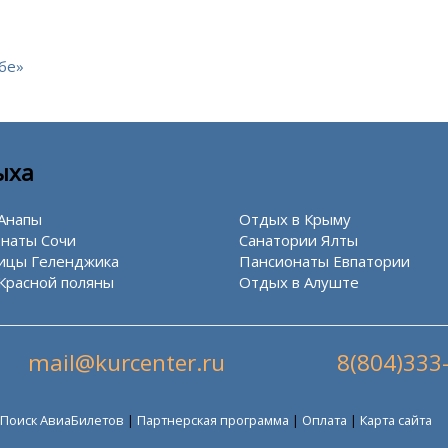
бе»
ыха
Анапы
Отдых в Крыму
наты Сочи
Санатории Ялты
ицы Геленджика
Пансионаты Евпатории
Красной поляны
Отдых в Алуште
mail@kurcenter.ru
8(804)333
Поиск АвиаБилетов
|
Партнерская программа
|
Оплата
|
Карта сайта