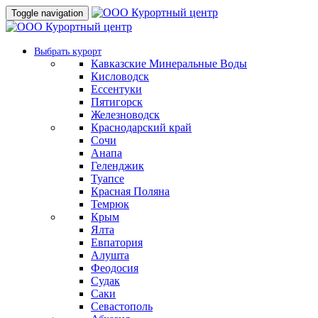
Toggle navigation
Выбрать курорт
Кавказские Минеральные Воды
Кисловодск
Ессентуки
Пятигорск
Железноводск
Краснодарский край
Сочи
Анапа
Геленджик
Туапсе
Красная Поляна
Темрюк
Крым
Ялта
Евпатория
Алушта
Феодосия
Судак
Саки
Севастополь