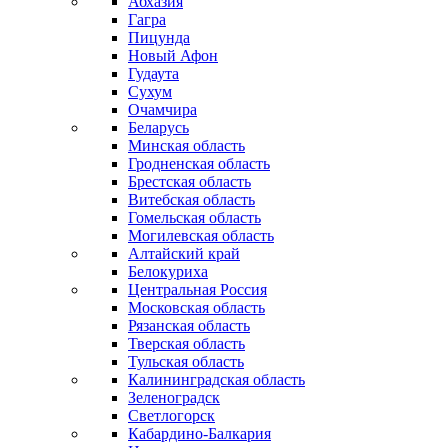
Абхазия
Гагра
Пицунда
Новый Афон
Гудаута
Сухум
Очамчира
Беларусь
Минская область
Гродненская область
Брестская область
Витебская область
Гомельская область
Могилевская область
Алтайский край
Белокуриха
Центральная Россия
Московская область
Рязанская область
Тверская область
Тульская область
Калининградская область
Зеленоградск
Светлогорск
Кабардино-Балкария