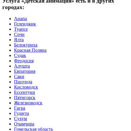
Услуга «Детская анимация» есть и в других
городах:
Анапа
Геленджик
Туапсе
Сочи
Ялта
Белокуриха
Красная Поляна
Судак
Феодосия
Алушта
Евпатория
Саки
Пицунда
Кисловодск
Ессентуки
Пятигорск
Железноводск
Гагра
Гудаута
Сухум
Очамчира
Гомельская область