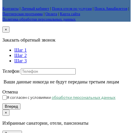
Контакты
|
Личный кабинет
|
Поиск отеля по услугам
|
Поиск АвиаБилетов
|
Партнерская программа
|
Оплата
|
Карта сайта
Политика обработки персональных данных
×
Заказать обратный звонок
Шаг 1
Шаг 2
Шаг 3
Телефон
Ваши данные никогда не будут переданы третьим лицам
Отмена
Я согласен с условиями
обработки персональных данных
Вперед
×
Избранные санатории, отели, пансионаты