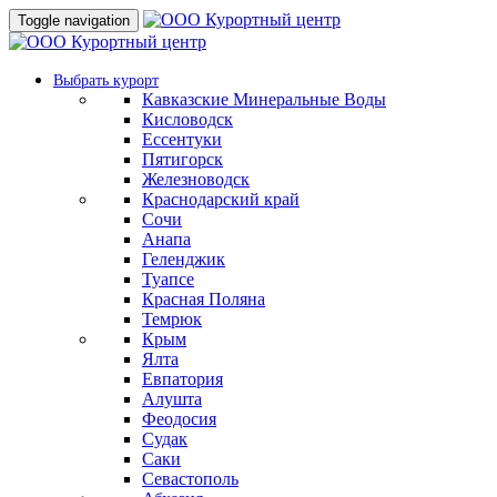
Toggle navigation
Выбрать курорт
Кавказские Минеральные Воды
Кисловодск
Ессентуки
Пятигорск
Железноводск
Краснодарский край
Сочи
Анапа
Геленджик
Туапсе
Красная Поляна
Темрюк
Крым
Ялта
Евпатория
Алушта
Феодосия
Судак
Саки
Севастополь