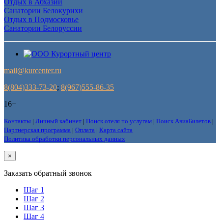
Отдых в Абхазии
Санатории Белокурихи
Отдых в Подмосковье
Санатории Белоруссии
mail@kurcenter.ru
8(804)333-73-20
;
8(967)555-86-35
16+
Контакты
|
Личный кабинет
|
Поиск отеля по услугам
|
Поиск АвиаБилетов
|
Партнерская программа
|
Оплата
|
Карта сайта
Политика обработки персональных данных
×
Заказать обратный звонок
Шаг 1
Шаг 2
Шаг 3
Шаг 4