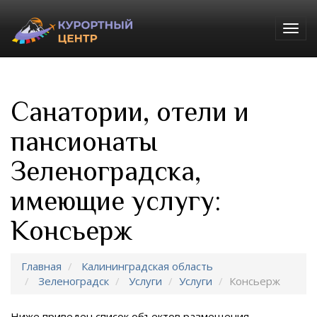
Togg
navig
Санатории, отели и
пансионаты
Зеленоградска,
имеющие услугу:
Консьерж
Главная
Калининградская область
Зеленоградск
Услуги
Услуги
Консьерж
Ниже приведен список объектов размещения