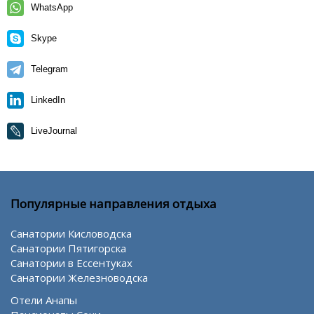
WhatsApp
Skype
Telegram
LinkedIn
LiveJournal
Популярные направления отдыха
Санатории Кисловодска
Санатории Пятигорска
Санатории в Ессентуках
Санатории Железноводска
Отели Анапы