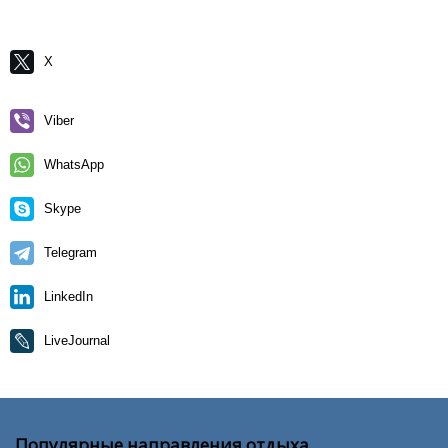
X
Viber
WhatsApp
Skype
Telegram
LinkedIn
LiveJournal
Популярные направления отдыха