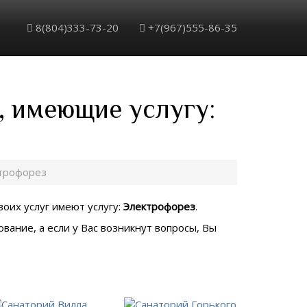
8(804)333-73-20
+7(967)555-86-35
, имеющие услугу:
трофорез
воих услуг имеют услугу:
Электрофорез
.
вание, а если у Вас возникнут вопросы, Вы