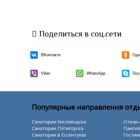
Поделиться в соц.сети
ВКонтакте
Одн
Viber
WhatsApp
Sky
Популярные направления отд
Санатории Кисловодска
Отели 
Санатории Пятигорска
Пансио
Санатории в Ессентуках
Гостин