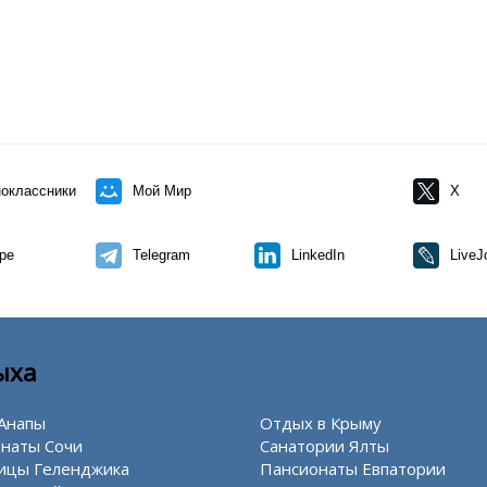
оклассники
Мой Мир
X
pe
Telegram
LinkedIn
LiveJ
ыха
Анапы
Отдых в Крыму
наты Сочи
Санатории Ялты
ицы Геленджика
Пансионаты Евпатории