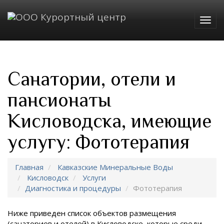
Togg
navig
Санатории, отели и
пансионаты
Кисловодска, имеющие
услугу: Фототерапия
Главная
Кавказские Минеральные Воды
Кисловодск
Услуги
Диагностика и процедуры
Фототерапия
Ниже приведен список объектов размещения
(санаториев и отелей) в
Кисловодске, которые среди