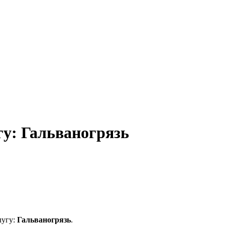
гу: Гальваногрязь
лугу:
Гальваногрязь
.