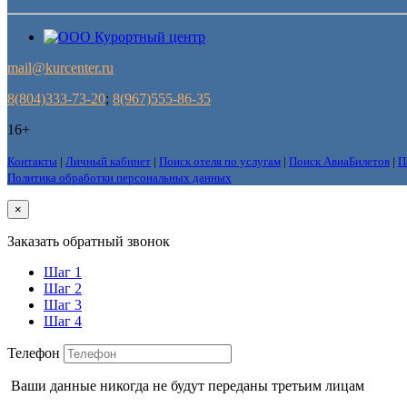
mail@kurcenter.ru
8(804)333-73-20
;
8(967)555-86-35
16+
Контакты
|
Личный кабинет
|
Поиск отеля по услугам
|
Поиск АвиаБилетов
|
П
Политика обработки персональных данных
×
Заказать обратный звонок
Шаг 1
Шаг 2
Шаг 3
Шаг 4
Телефон
Ваши данные никогда не будут переданы третьим лицам