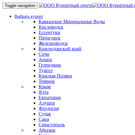
Toggle navigation
Выбрать курорт
Кавказские Минеральные Воды
Кисловодск
Ессентуки
Пятигорск
Железноводск
Краснодарский край
Сочи
Анапа
Геленджик
Туапсе
Красная Поляна
Темрюк
Крым
Ялта
Евпатория
Алушта
Феодосия
Судак
Саки
Севастополь
Абхазия