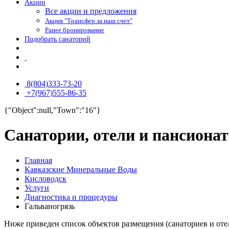
Акции
Все акции и предложения
Акция "Трансфер за наш счет"
Ранее бронирование
Подобрать санаторий
8(804)333-73-20
+7(967)555-86-35
{"Object":null,"Town":"16"}
Санатории, отели и пансиона
Главная
Кавказские Минеральные Воды
Кисловодск
Услуги
Диагностика и процедуры
Гальваногрязь
Ниже приведен список объектов размещения (санаториев и оте