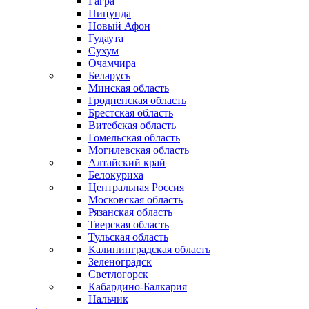
Гагра
Пицунда
Новый Афон
Гудаута
Сухум
Очамчира
Беларусь
Минская область
Гродненская область
Брестская область
Витебская область
Гомельская область
Могилевская область
Алтайский край
Белокуриха
Центральная Россия
Московская область
Рязанская область
Тверская область
Тульская область
Калининградская область
Зеленоградск
Светлогорск
Кабардино-Балкария
Нальчик