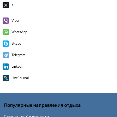
X
Viber
WhatsApp
Skype
Telegram
LinkedIn
LiveJournal
Популярные направления отдыха
Санатории Кисловодска