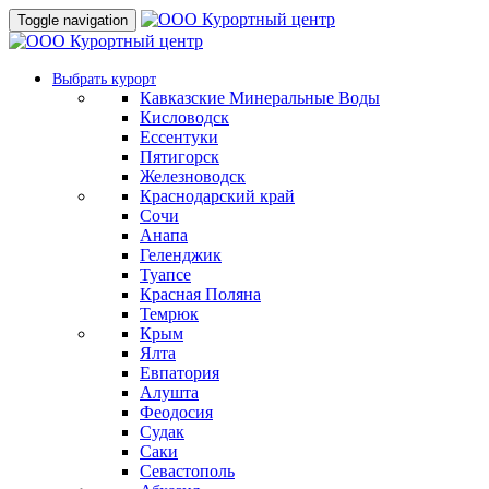
Toggle navigation
Выбрать курорт
Кавказские Минеральные Воды
Кисловодск
Ессентуки
Пятигорск
Железноводск
Краснодарский край
Сочи
Анапа
Геленджик
Туапсе
Красная Поляна
Темрюк
Крым
Ялта
Евпатория
Алушта
Феодосия
Судак
Саки
Севастополь