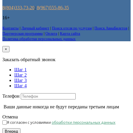
8(804)333-73-20
;
8(967)555-86-35
16+
Контакты
|
Личный кабинет
|
Поиск отеля по услугам
|
Поиск АвиаБилетов
|
Партнерская программа
|
Оплата
|
Карта сайта
Политика обработки персональных данных
×
Заказать обратный звонок
Шаг 1
Шаг 2
Шаг 3
Шаг 4
Телефон
Ваши данные никогда не будут переданы третьим лицам
Отмена
Я согласен с условиями
обработки персональных данных
Вперед