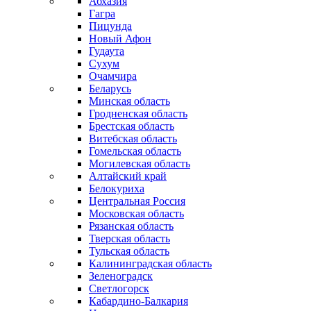
Абхазия
Гагра
Пицунда
Новый Афон
Гудаута
Сухум
Очамчира
Беларусь
Минская область
Гродненская область
Брестская область
Витебская область
Гомельская область
Могилевская область
Алтайский край
Белокуриха
Центральная Россия
Московская область
Рязанская область
Тверская область
Тульская область
Калининградская область
Зеленоградск
Светлогорск
Кабардино-Балкария