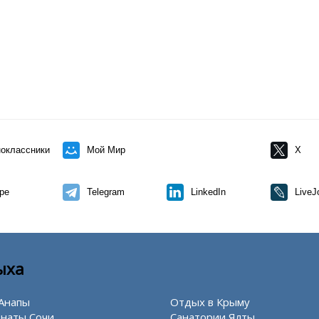
оклассники
Мой Мир
X
pe
Telegram
LinkedIn
LiveJ
ыха
Анапы
Отдых в Крыму
наты Сочи
Санатории Ялты