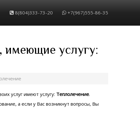
8(804)333-73-20
+7(967)555-86-35
, имеющие услугу:
олечение
воих услуг имеют услугу:
Теплолечение
.
вание, а если у Вас возникнут вопросы, Вы