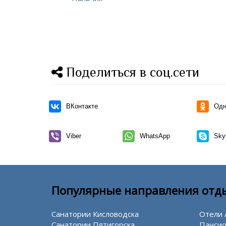
Поделиться в соц.сети
ВКонтакте
Одн
Viber
WhatsApp
Sky
Популярные направления отд
Санатории Кисловодска
Отели 
Санатории Пятигорска
Пансио