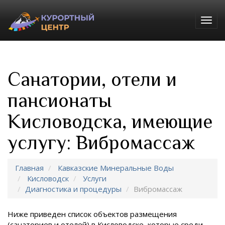
Togg
navig
Санатории, отели и
пансионаты
Кисловодска, имеющие
услугу: Вибромассаж
Главная
Кавказские Минеральные Воды
Кисловодск
Услуги
Диагностика и процедуры
Вибромассаж
Ниже приведен список объектов размещения
(санаториев и отелей) в
Кисловодске, которые среди