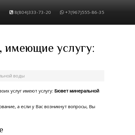
8(804)333-73-20
+7(967)555-86-35
, имеющие услугу:
льной воды
воих услуг имеют услугу:
Бювет минеральной
вание, а если у Вас возникнут вопросы, Вы
е