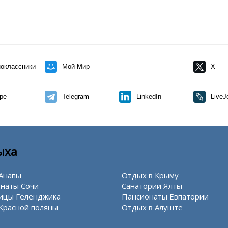
оклассники
Мой Мир
X
pe
Telegram
LinkedIn
LiveJ
ыха
Анапы
Отдых в Крыму
наты Сочи
Санатории Ялты
ицы Геленджика
Пансионаты Евпатории
Красной поляны
Отдых в Алуште