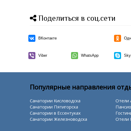
Поделиться в соц.сети
ВКонтакте
Одн
Viber
WhatsApp
Sky
Популярные направления отд
Санатории Кисловодска
Отели 
Санатории Пятигорска
Пансио
Санатории в Ессентуках
Гостин
Санатории Железноводска
Отели 