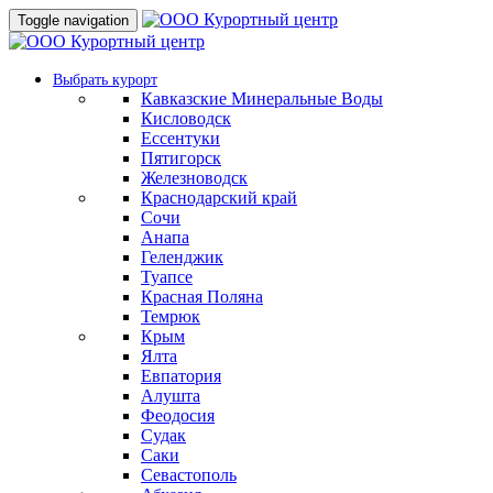
Toggle navigation
Выбрать курорт
Кавказские Минеральные Воды
Кисловодск
Ессентуки
Пятигорск
Железноводск
Краснодарский край
Сочи
Анапа
Геленджик
Туапсе
Красная Поляна
Темрюк
Крым
Ялта
Евпатория
Алушта
Феодосия
Судак
Саки
Севастополь