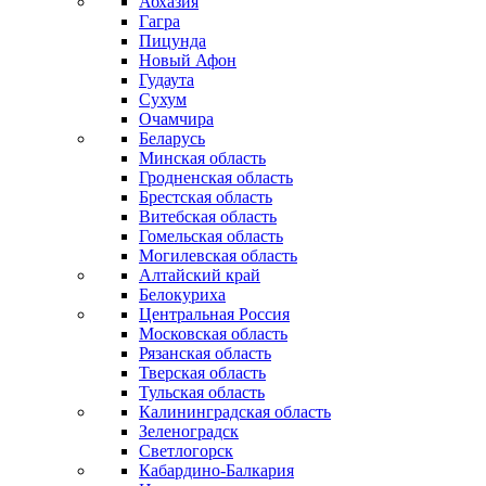
Абхазия
Гагра
Пицунда
Новый Афон
Гудаута
Сухум
Очамчира
Беларусь
Минская область
Гродненская область
Брестская область
Витебская область
Гомельская область
Могилевская область
Алтайский край
Белокуриха
Центральная Россия
Московская область
Рязанская область
Тверская область
Тульская область
Калининградская область
Зеленоградск
Светлогорск
Кабардино-Балкария