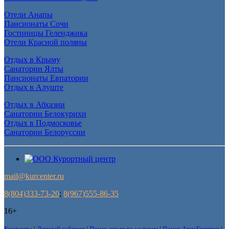
Отели Анапы
Пансионаты Сочи
Гостиницы Геленджика
Отели Красной поляны
Отдых в Крыму
Санатории Ялты
Пансионаты Евпатории
Отдых в Алуште
Отдых в Абхазии
Санатории Белокурихи
Отдых в Подмосковье
Санатории Белоруссии
mail@kurcenter.ru
8(804)333-73-20
;
8(967)555-86-35
16+
Контакты
|
Личный кабинет
|
Поиск отеля по услугам
|
Поиск АвиаБилетов
|