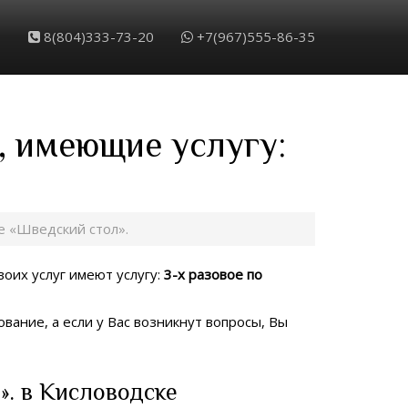
8(804)333-73-20
+7(967)555-86-35
, имеющие услугу:
е «Шведский стол».
воих услуг имеют услугу:
3-х разовое по
вание, а если у Вас возникнут вопросы, Вы
». в Кисловодске