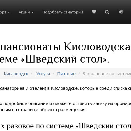
рорт
Акции
Подобрать санаторий
 пансионаты Кисловодска
теме «Шведский стол».
Кисловодск
Услуги
Питание
3-х разовое по систем
санаториев и отелей) в
Кисловодске, которые среди списка с
о подробное описание и сможете оставить заявку на брониро
занным на странице объекта размещения
х разовое по системе «Шведский стол