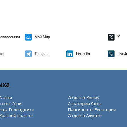
оклассники
Мой Мир
X
pe
Telegram
LinkedIn
LiveJ
ыха
Анапы
Отдых в Крыму
наты Сочи
Санатории Ялты
ицы Геленджика
Пансионаты Евпатории
Красной поляны
Отдых в Алуште