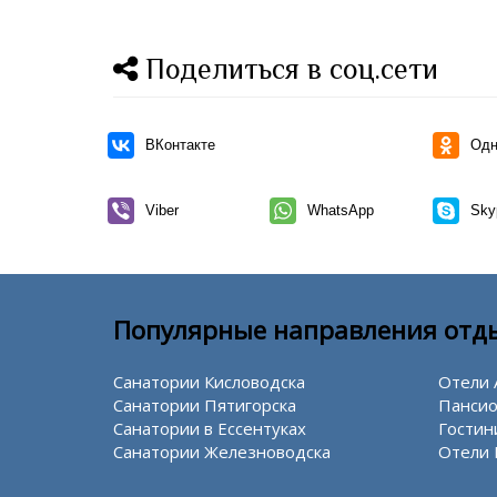
Поделиться в соц.сети
ВКонтакте
Одн
Viber
WhatsApp
Sky
Популярные направления отд
Санатории Кисловодска
Отели 
Санатории Пятигорска
Пансио
Санатории в Ессентуках
Гостин
Санатории Железноводска
Отели 