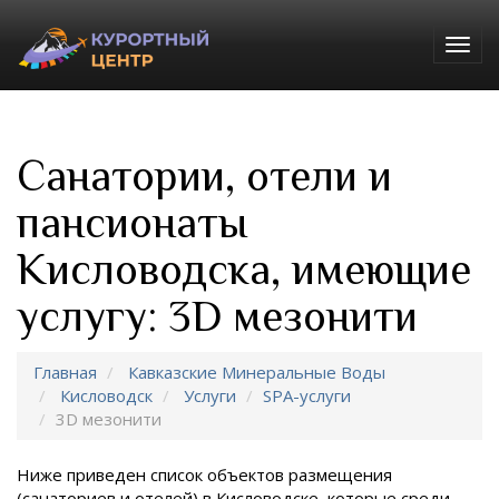
Togg
navig
Санатории, отели и
пансионаты
Кисловодска, имеющие
услугу: 3D мезонити
Главная
Кавказские Минеральные Воды
Кисловодск
Услуги
SPA-услуги
3D мезонити
Ниже приведен список объектов размещения
(санаториев и отелей) в
Кисловодске, которые среди