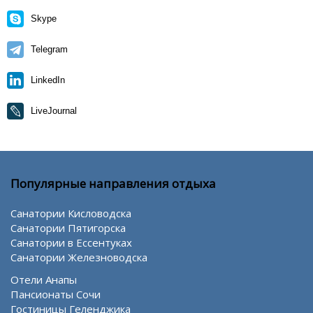
Skype
Telegram
LinkedIn
LiveJournal
Популярные направления отдыха
Санатории Кисловодска
Санатории Пятигорска
Санатории в Ессентуках
Санатории Железноводска
Отели Анапы
Пансионаты Сочи
Гостиницы Геленджика