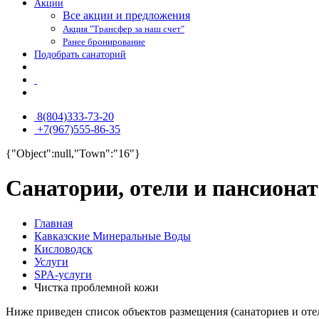
Акции
Все акции и предложения
Акция "Трансфер за наш счет"
Ранее бронирование
Подобрать санаторий
8(804)333-73-20
+7(967)555-86-35
{"Object":null,"Town":"16"}
Санатории, отели и пансиона
Главная
Кавказские Минеральные Воды
Кисловодск
Услуги
SPA-услуги
Чистка проблемной кожи
Ниже приведен список объектов размещения (санаториев и оте