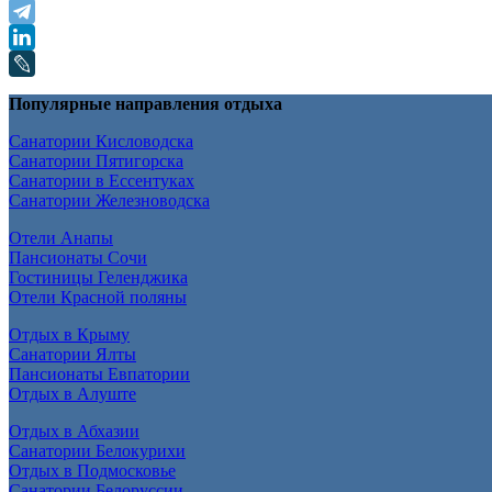
Популярные направления отдыха
Санатории Кисловодска
Санатории Пятигорска
Санатории в Ессентуках
Санатории Железноводска
Отели Анапы
Пансионаты Сочи
Гостиницы Геленджика
Отели Красной поляны
Отдых в Крыму
Санатории Ялты
Пансионаты Евпатории
Отдых в Алуште
Отдых в Абхазии
Санатории Белокурихи
Отдых в Подмосковье
Санатории Белоруссии