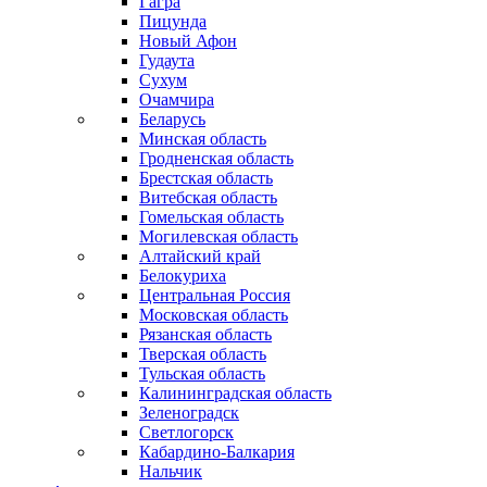
Гагра
Пицунда
Новый Афон
Гудаута
Сухум
Очамчира
Беларусь
Минская область
Гродненская область
Брестская область
Витебская область
Гомельская область
Могилевская область
Алтайский край
Белокуриха
Центральная Россия
Московская область
Рязанская область
Тверская область
Тульская область
Калининградская область
Зеленоградск
Светлогорск
Кабардино-Балкария
Нальчик