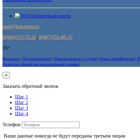
mail@kurcenter.ru
8(804)333-73-20
;
8(967)555-86-35
16+
Контакты
|
Личный кабинет
|
Поиск отеля по услугам
|
Поиск АвиаБилетов
|
П
Политика обработки персональных данных
×
Заказать обратный звонок
Шаг 1
Шаг 2
Шаг 3
Шаг 4
Телефон
Ваши данные никогда не будут переданы третьим лицам