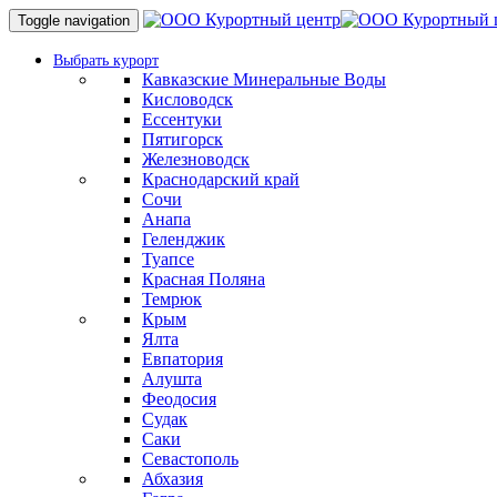
Toggle navigation
Выбрать курорт
Кавказские Минеральные Воды
Кисловодск
Ессентуки
Пятигорск
Железноводск
Краснодарский край
Сочи
Анапа
Геленджик
Туапсе
Красная Поляна
Темрюк
Крым
Ялта
Евпатория
Алушта
Феодосия
Судак
Саки
Севастополь
Абхазия