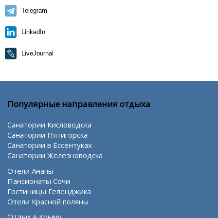
Telegram
LinkedIn
LiveJournal
Популярные направления отдыха
Санатории Кисловодска
Санатории Пятигорска
Санатории в Ессентуках
Санатории Железноводска
Отели Анапы
Пансионаты Сочи
Гостиницы Геленджика
Отели Красной поляны
Отдых в Крыму