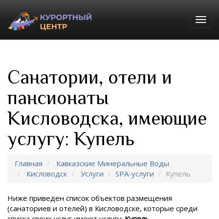
Togg
navig
Санатории, отели и
пансионаты
Кисловодска, имеющие
услугу: Купель
Главная
Кавказские Минеральные Воды
Кисловодск
Услуги
SPA-услуги
Купель
Ниже приведен список объектов размещения
(санаториев и отелей) в
Кисловодске, которые среди
списка своих услуг имеют услугу:
Купель
.