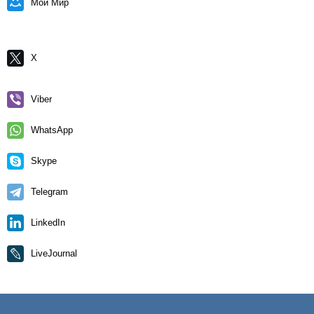
Мой Мир
X
Viber
WhatsApp
Skype
Telegram
LinkedIn
LiveJournal