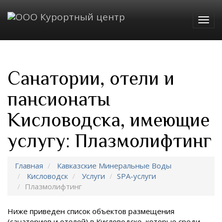
Togg
navig
Санатории, отели и
пансионаты
Кисловодска, имеющие
услугу: Плазмолифтинг
Главная
Кавказские Минеральные Воды
Кисловодск
Услуги
SPA-услуги
Плазмолифтинг
Ниже приведен список объектов размещения
(санаториев и отелей) в
Кисловодске, которые среди