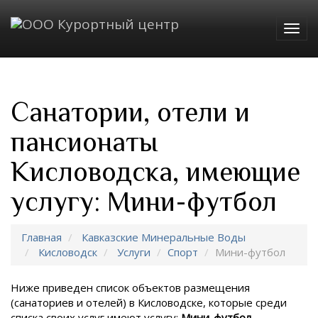
Togg
navig
Санатории, отели и
пансионаты
Кисловодска, имеющие
услугу: Мини-футбол
Главная
Кавказские Минеральные Воды
Кисловодск
Услуги
Спорт
Мини-футбол
Ниже приведен список объектов размещения
(санаториев и отелей) в
Кисловодске, которые среди
списка своих услуг имеют услугу:
Мини-футбол
.