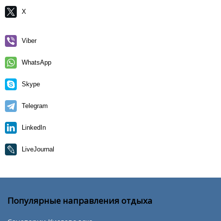
X
Viber
WhatsApp
Skype
Telegram
LinkedIn
LiveJournal
Популярные направления отдыха