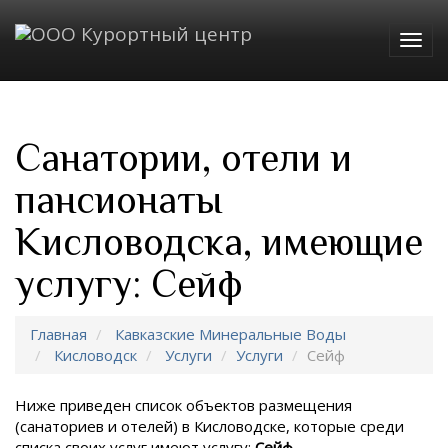
Togg
navig
Санатории, отели и
пансионаты
Кисловодска, имеющие
услугу: Сейф
Главная
Кавказские Минеральные Воды
Кисловодск
Услуги
Услуги
Сейф
Ниже приведен список объектов размещения
(санаториев и отелей) в
Кисловодске, которые среди
списка своих услуг имеют услугу:
Сейф
.