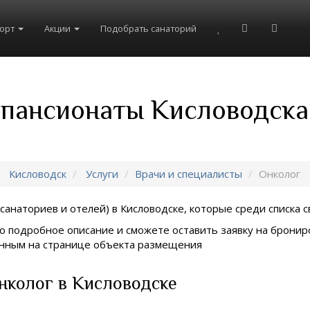
рорт
Акции
Подобрать санаторий
 пансионаты Кисловодска
Кисловодск
Услуги
Врачи и специалисты
Онколог
санаториев и отелей) в
Кисловодске, которые среди списка с
о подробное описание и сможете оставить заявку на брониро
занным на странице объекта размещения
нколог в Кисловодске