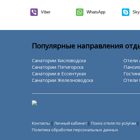
Viber
WhatsApp
Sky
Популярные направления отд
Санатории Кисловодска
Отели 
Санатории Пятигорска
Пансио
Санатории в Ессентуках
Гостин
Санатории Железноводска
Отели 
Контакты
|
Личный кабинет
|
Поиск отеля по услугам
|
Политика обработки персональных данных