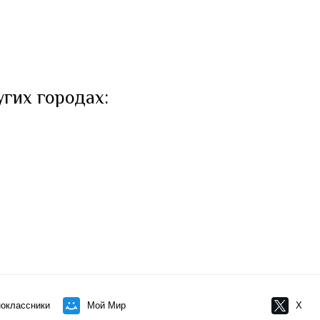
угих городах:
оклассники
Мой Мир
X