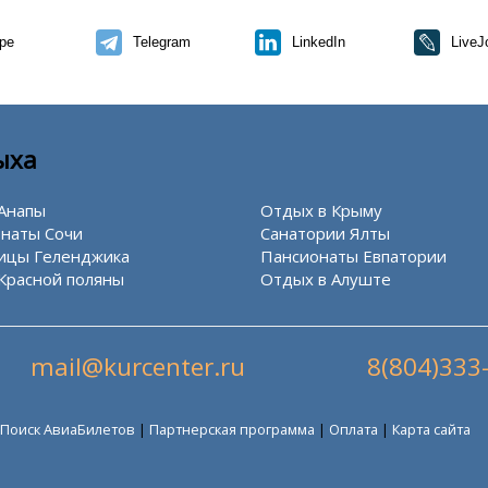
pe
Telegram
LinkedIn
LiveJ
ыха
Анапы
Отдых в Крыму
наты Сочи
Санатории Ялты
ицы Геленджика
Пансионаты Евпатории
Красной поляны
Отдых в Алуште
mail@kurcenter.ru
8(804)333
Поиск АвиаБилетов
|
Партнерская программа
|
Оплата
|
Карта сайта