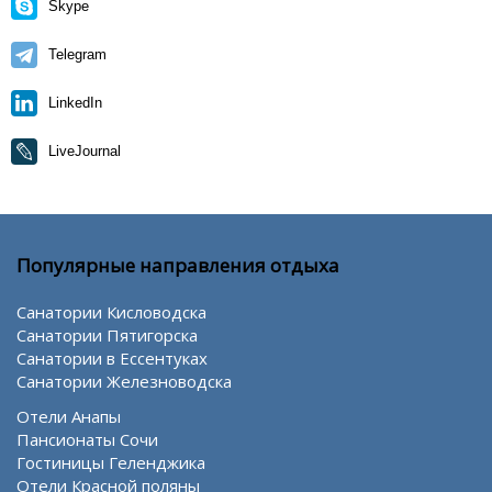
Skype
Telegram
LinkedIn
LiveJournal
Популярные направления отдыха
Санатории Кисловодска
Санатории Пятигорска
Санатории в Ессентуках
Санатории Железноводска
Отели Анапы
Пансионаты Сочи
Гостиницы Геленджика
Отели Красной поляны