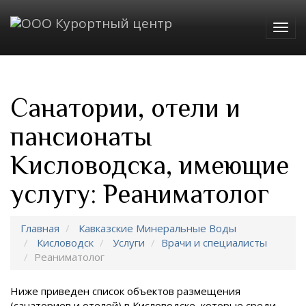
Togg
navig
Санатории, отели и
пансионаты
Кисловодска, имеющие
услугу: Реаниматолог
Главная
Кавказские Минеральные Воды
Кисловодск
Услуги
Врачи и специалисты
Реаниматолог
Ниже приведен список объектов размещения
(санаториев и отелей) в
Кисловодске, которые среди