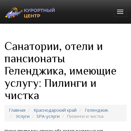
Togg
navig
Санатории, отели и
пансионаты
Геленджика, имеющие
услугу: Пилинги и
чистка
Главная
Краснодарский край
Геленджик
Услуги
SPA-услуги
Пилинги и чистка
Ниже приведен список объектов размещения