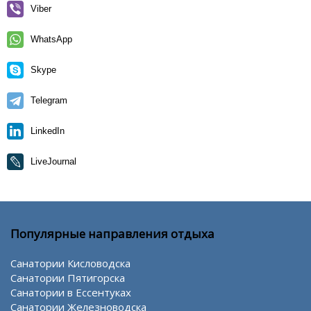
Viber
WhatsApp
Skype
Telegram
LinkedIn
LiveJournal
Популярные направления отдыха
Санатории Кисловодска
Санатории Пятигорска
Санатории в Ессентуках
Санатории Железноводска