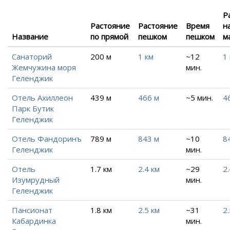
Р
Растояние
Растояние
Время
н
Название
по прямой
пешком
пешком
м
Санаторий
200 м
1 км
~12
1
Жемчужина моря
мин.
Геленджик
Отель Ахиллеон
439 м
466 м
~5 мин.
4
Парк Бутик
Геленджик
Отель Фандоринъ
789 м
843 м
~10
8
Геленджик
мин.
Отель
1.7 км
2.4 км
~29
2.
Изумрудный
мин.
Геленджик
Пансионат
1.8 км
2.5 км
~31
2.
Кабардинка
мин.