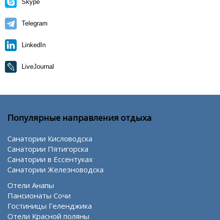
Skype
Telegram
LinkedIn
LiveJournal
Популярные направления отдыха
Санатории Кисловодска
Санатории Пятигорска
Санатории в Ессентуках
Санатории Железноводска
Отели Анапы
Пансионаты Сочи
Гостиницы Геленджика
Отели Красной поляны