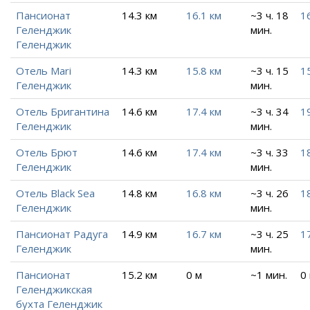
Пансионат
14.3 км
16.1 км
~3 ч. 18
1
Геленджик
мин.
Геленджик
Отель Mari
14.3 км
15.8 км
~3 ч. 15
1
Геленджик
мин.
Отель Бригантина
14.6 км
17.4 км
~3 ч. 34
1
Геленджик
мин.
Отель Брют
14.6 км
17.4 км
~3 ч. 33
1
Геленджик
мин.
Отель Black Sea
14.8 км
16.8 км
~3 ч. 26
1
Геленджик
мин.
Пансионат Радуга
14.9 км
16.7 км
~3 ч. 25
1
Геленджик
мин.
Пансионат
15.2 км
0 м
~1 мин.
0
Геленджикская
бухта Геленджик