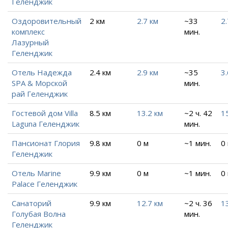
Геленджик
Оздоровительный
2 км
2.7 км
~33
2.
комплекс
мин.
Лазурный
Геленджик
Отель Надежда
2.4 км
2.9 км
~35
3.
SPA & Морской
мин.
рай Геленджик
Гостевой дом Villa
8.5 км
13.2 км
~2 ч. 42
1
Laguna Геленджик
мин.
Пансионат Глория
9.8 км
0 м
~1 мин.
0
Геленджик
Отель Marine
9.9 км
0 м
~1 мин.
0
Palace Геленджик
Санаторий
9.9 км
12.7 км
~2 ч. 36
1
Голубая Волна
мин.
Геленджик