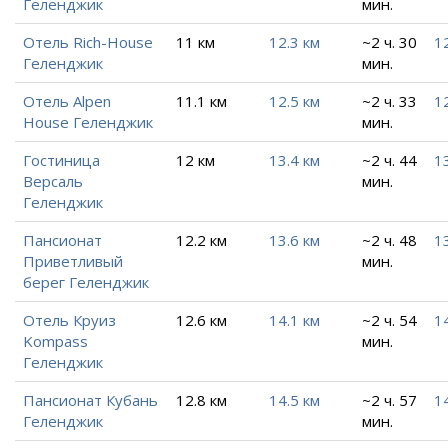
Геленджик
мин.
Отель Rich-House
11 км
12.3 км
~2 ч. 30
1
Геленджик
мин.
Отель Alpen
11.1 км
12.5 км
~2 ч. 33
1
House Геленджик
мин.
Гостиница
12 км
13.4 км
~2 ч. 44
1
Версаль
мин.
Геленджик
Пансионат
12.2 км
13.6 км
~2 ч. 48
1
Приветливый
мин.
берег Геленджик
Отель Круиз
12.6 км
14.1 км
~2 ч. 54
1
Kompass
мин.
Геленджик
Пансионат Кубань
12.8 км
14.5 км
~2 ч. 57
1
Геленджик
мин.