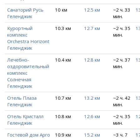
Санаторий Русь
10 км
12.5 км
~2 ч. 33
1
Геленджик
мин.
Курортный
10.3 км
12.7 км
~2 ч. 35
1
комплекс
мин.
Orchestra Horizont
Геленджик
Лечебно-
10.4 км
12.8 км
~2 ч. 37
1
оздоровительный
мин.
комплекс
Солнечная
Геленджик
Отель Плаза
10.7 км
13.2 км
~2 ч. 42
1
Геленджик
мин.
Отель Кристалл
10.8 км
12.6 км
~2 ч. 35
1
Геленджик
мин.
Гостевой дом Арго
10.9 км
15.2 км
~3 ч. 7
1