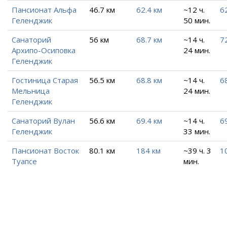
Пансионат Альфа
46.7 км
62.4 км
~12 ч.
6
Геленджик
50 мин.
Санаторий
56 км
68.7 км
~14 ч.
7
Архипо-Осиповка
24 мин.
Геленджик
Гостиница Старая
56.5 км
68.8 км
~14 ч.
6
Мельница
24 мин.
Геленджик
Санаторий Вулан
56.6 км
69.4 км
~14 ч.
6
Геленджик
33 мин.
Пансионат Восток
80.1 км
184 км
~39 ч. 3
1
Туапсе
мин.