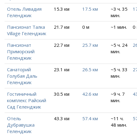
Отель Ливадия
15.3 км
17.5 км
~3 ч. 35
1
Геленджик
мин.
Пансионат Талка
21.7 км
0 м
~1 мин.
0
Village Геленджик
Пансионат
22.7 км
25.7 км
~5 ч. 24
2
Приморский
мин.
Геленджик
Санаторий
23.1 км
26.5 км
~5 ч. 33
2
Голубая Даль
мин.
Геленджик
Гостиничный
30.5 км
42.6 км
~9 ч. 7
4
комплекс Райский
мин.
Сад Геленджик
Отель
43.3 км
57.4 км
~11 ч.
5
Дубравушка
48 мин.
Геленджик