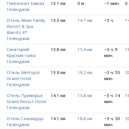
Пансионат Кавказ
13.1 км
0 м
~1 мин.
0
Геленджик
Отель Alean Family
13.3 км
14.7 км
~3 ч.
1
Resort & Spa
Biarritz 4*
Геленджик
Санаторий
13.8 км
15.4 км
~3 ч. 9
1
Красная талка
мин.
Геленджик
Отель Metropol
13.9 км
19.2 км
~3 ч. 55
2
Grand Hotel
мин.
Геленджик
Отель Приморье
14.1 км
15.8 км
~3 ч. 14
1
Grand Resort Hotel
мин.
Геленджик
Отель Сальвадор
14.1 км
18.8 км
~3 ч. 50
2
Геленджик
мин.