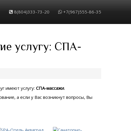
8(804)333-73-20
+7(967)555-86-35
ие услугу: СПА-
луг имеют услугу:
СПА-массажи
.
вание, а если у Вас возникнут вопросы, Вы