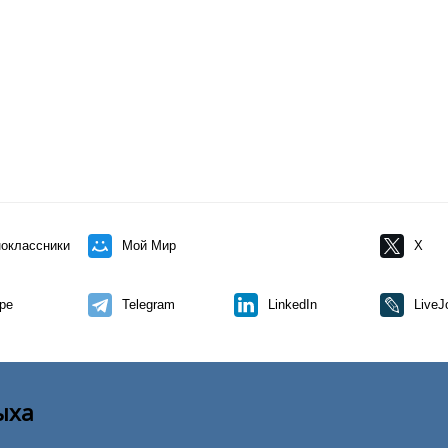
оклассники
Мой Мир
X
pe
Telegram
LinkedIn
LiveJ
ыха