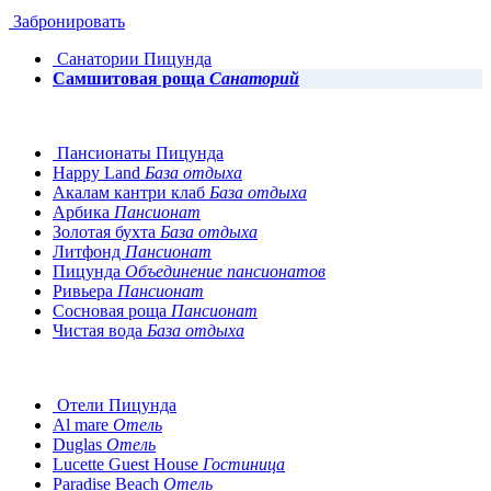
Забронировать
Санатории Пицунда
Самшитовая роща
Санаторий
Пансионаты Пицунда
Happy Land
База отдыха
Акалам кантри клаб
База отдыха
Арбика
Пансионат
Золотая бухта
База отдыха
Литфонд
Пансионат
Пицунда
Объединение пансионатов
Ривьера
Пансионат
Сосновая роща
Пансионат
Чистая вода
База отдыха
Отели Пицунда
Al mare
Отель
Duglas
Отель
Lucette Guest House
Гостиница
Paradise Beach
Отель