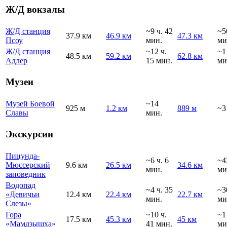
Ж/Д вокзалы
Ж/Д станция
~9 ч. 42
~5
37.9 км
46.9 км
47.3 км
Псоу
мин.
ми
Ж/Д станция
~12 ч.
~1
48.5 км
59.2 км
62.8 км
Адлер
15 мин.
ми
Музеи
Музей Боевой
~14
925 м
1.2 км
889 м
~3
Славы
мин.
Экскурсии
Пицунда-
~6 ч. 6
~4
Мюссерский
9.6 км
26.5 км
34.6 км
мин.
ми
заповедник
Водопад
~4 ч. 35
~3
«Девичьи
12.4 км
22.4 км
22.7 км
мин.
ми
Слезы»
Гора
~10 ч.
~1
17.5 км
45.3 км
45 км
«Мамдзышха»
41 мин.
ми