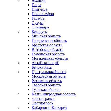
Абхазия
Гагра
Пицунда
Новый Афон
Гудаута
Сухум
Очамчира
Беларусь
Минская область
Гродненская область
Брестская область
Витебская область
Гомельская область
Могилевская область
Алтайский край
Белокуриха
Центральная Россия
Московская область
Рязанская область
Тверская область
Тульская область
Калининградская область
Зеленоградск
Светлогорск
Кабардино-Балкария