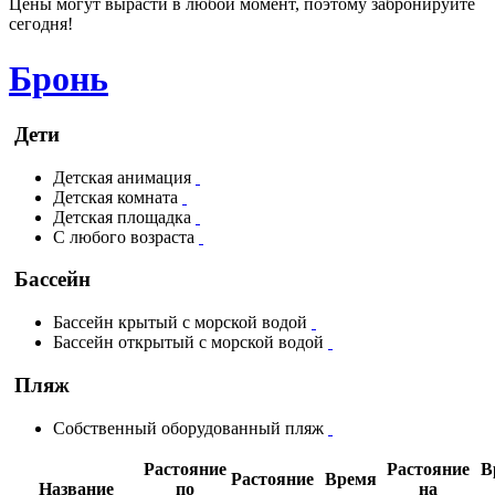
Цены могут вырасти в любой момент, поэтому забронируйте
сегодня!
Бронь
Дети
Детская анимация
Детская комната
Детская площадка
С любого возраста
Бассейн
Бассейн крытый с морской водой
Бассейн открытый с морской водой
Пляж
Собственный оборудованный пляж
Растояние
Растояние
В
Растояние
Время
Название
по
на