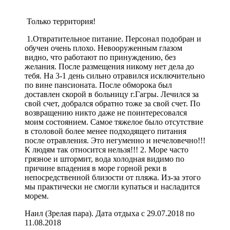
Только территория!
1.Отвратительное питание. Персонал подобран и
обучен очень плохо. Невооруженным глазом
видно, что работают по принуждению, без
желания. После размещения никому нет дела до
тебя. На 3-1 день сильно отравился исключительно
по вине пансионата. После обморока был
доставлен скорой в больницу г.Гагры. Лечился за
свой счет, добрался обратно тоже за свой счет. По
возвращению никто даже не поинтересовался
моим состоянием. Самое тяжелое было отсутствие
в столовой более менее подходящего питания
после отравления. Это негуменно и нечеловечно!!!
К людям так относится нельзя!!! 2. Море часто
грязное и штормит, вода холодная видимо по
причине впадения в море горной реки в
непосредственной близости от пляжа. Из-за этого
мы практически не смогли купаться и насладится
морем.
Наил (Зрелая пара). Дата отдыха с 29.07.2018 по
11.08.2018