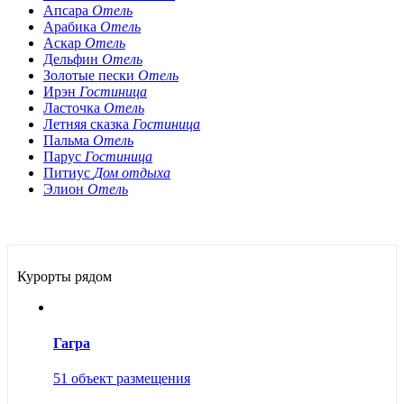
Апсара
Отель
Арабика
Отель
Аскар
Отель
Дельфин
Отель
Золотые пески
Отель
Ирэн
Гостиница
Ласточка
Отель
Летняя сказка
Гостиница
Пальма
Отель
Парус
Гостиница
Питиус
Дом отдыха
Элион
Отель
Курорты рядом
Гагра
51 объект размещения